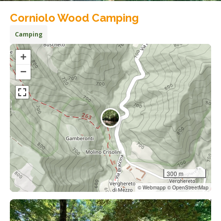
Corniolo Wood Camping
Camping
+
−
300 m
© Webmapp © OpenStreetMap