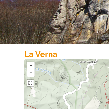
La Verna
+
−