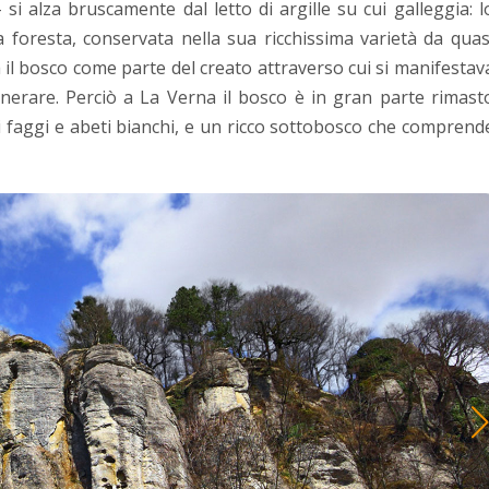
– si alza bruscamente dal letto di argille su cui galleggia: l
a foresta, conservata nella sua ricchissima varietà da quas
 il bosco come parte del creato attraverso cui si manifestav
enerare. Perciò a La Verna il bosco è in gran parte rimast
i faggi e abeti bianchi, e un ricco sottobosco che comprend