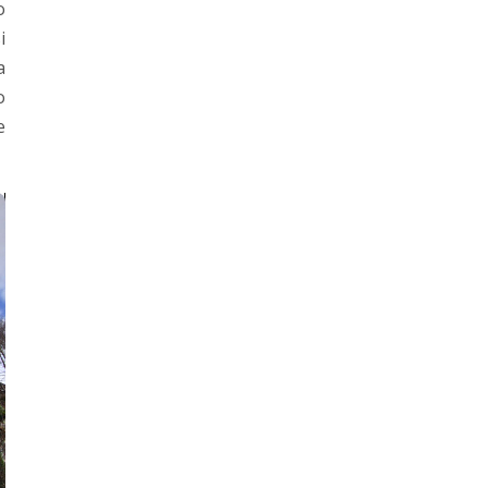
o
i
a
o
e