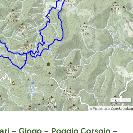
1 km
© Webmapp © OpenStreetMap
ari – Giogo – Poggio Corsoio –