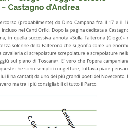
a – Castagno d’Andrea
o percorso (probabilmente) da Dino Campana fra il 17 e il 1
 incluso nei Canti Orfici. Dopo la pagina dedicata a Castagn
ana, in quella successiva annota «Sulla Falterona (Giogo)» 
stezza solenne della Falterona che si gonfia come un enorm
na cavalleria di screpolature screpolature e screpolature nell
 laggiù sul piano di Toscana». E’ vero che l’opera campanian
 queste che sono semplici congetture, tuttavia piace pensar
 lui li ha cantati) da uno dei più grandi poeti del Novecento. I
vero ma tra i più consigliabili di tutto il Parco.