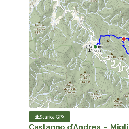
Scarica GPX
Castagno d’Andrea – Migli