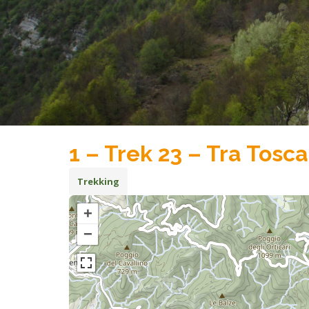
1 – Trek 23 – Tra Tos
Trekking
+
−