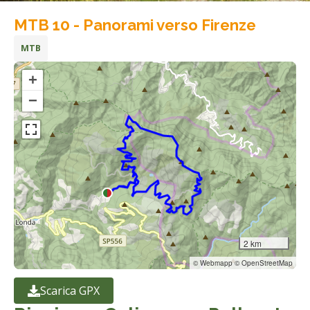
MTB 10 - Panorami verso Firenze
MTB
+
−
2 km
© Webmapp © OpenStreetMap
Scarica GPX