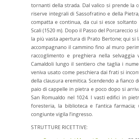
tornanti della strada. Dal valico si prende la 
riserve integrali di Sassofratino e della Pietr
compatta e continua, da cui si esce soltanto 
Scali (1520 m). Dopo il Passo del Porcareccio 
la più vasta apertura di Prato Bertone; qui si l
accompagnano il cammino fino al muro perimetr
raccoglimento e preghiera nella selvaggia v
Camaldoli lungo il sentiero che taglia i num
veniva usato come peschiera dai frati si incon
della clausura eremitica. Scendendo a fianco d
paio di cappelle in pietra e poco dopo si arr
San Romualdo nel 1024. I vasti edifici in piet
foresteria, la biblioteca e l’antica farmaci
congiunte vigila l’ingresso.
STRUTTURE RICETTIVE: