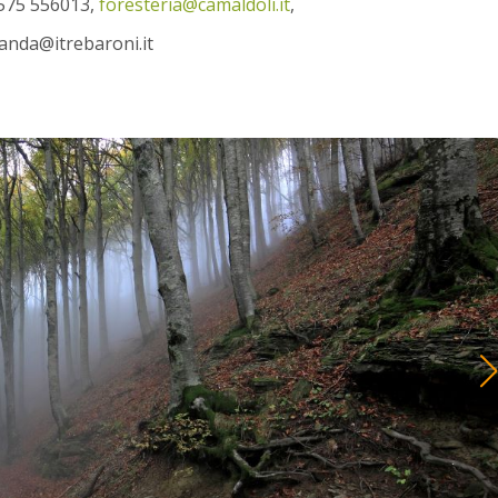
0575 556013,
foresteria@camaldoli.it
,
canda@itrebaroni.it