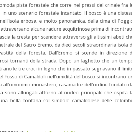
comoda pista forestale che corre nei pressi del crinale fra l
a, in uno scenario forestale incantato. Il bosco è una distes
nell’isola erbosa, e molto panoramica, della cima di Poggi
si attraversano alcune radure acquitrinose prima di incontrat
ascia la cresta per scendere attraverso gli altissimi abeti ch
ale del Sacro Eremo, da dieci secoli straordinaria isola d
astità della foresta. Dall’Eremo si scende in direzione d
erosi tornanti della strada. Dopo un laghetto che un temp
trano le tre croci in legno che in passato segnavano il limit
el Fosso di Camaldoli nell’umidità del bosco si incontrano u
iva all’omonimo monastero, casamadre dell’ordine fondato d
ra sono allungati attorno al nucleo principale che ospita l
a; una bella fontana col simbolo camaldolese delle colomb