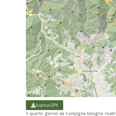
Scarica GPX
Il quarto giorno da Campigna bisogna risalire