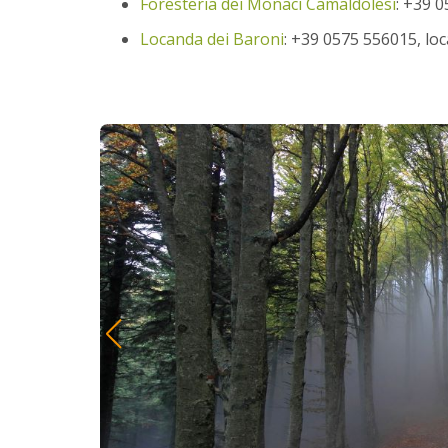
Foresteria dei Monaci Camaldolesi
: +39 
Locanda dei Baroni
: +39 0575 556015, lo