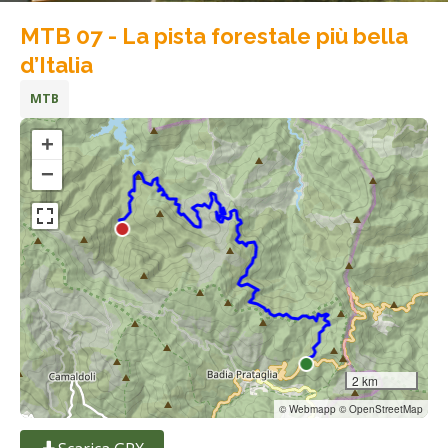
MTB 07 - La pista forestale più bella
d’Italia
MTB
+
−
2 km
© Webmapp © OpenStreetMap