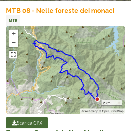
MTB 08 - Nelle foreste dei monaci
MTB
+
−
2 km
© Webmapp © OpenStreetMap
Scarica GPX