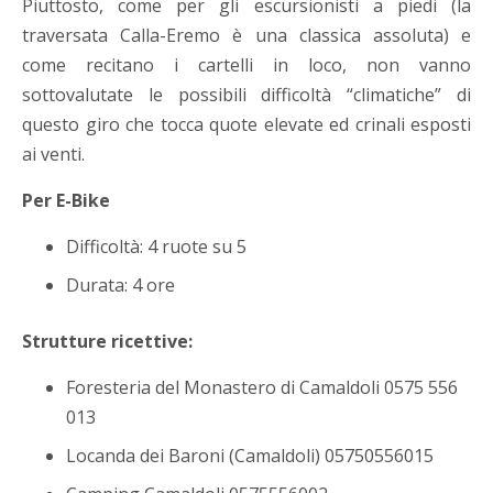
Piuttosto, come per gli escursionisti a piedi (la
traversata Calla-Eremo è una classica assoluta) e
come recitano i cartelli in loco, non vanno
sottovalutate le possibili difficoltà “climatiche” di
questo giro che tocca quote elevate ed crinali esposti
ai venti.
Per E-Bike
Difficoltà: 4 ruote su 5
Durata: 4 ore
Strutture ricettive:
Foresteria del Monastero di Camaldoli 0575 556
013
Locanda dei Baroni (Camaldoli) 05750556015