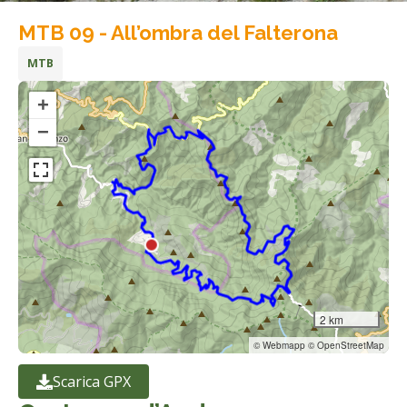
MTB 09 - All’ombra del Falterona
MTB
+
−
2 km
© Webmapp © OpenStreetMap
Scarica GPX