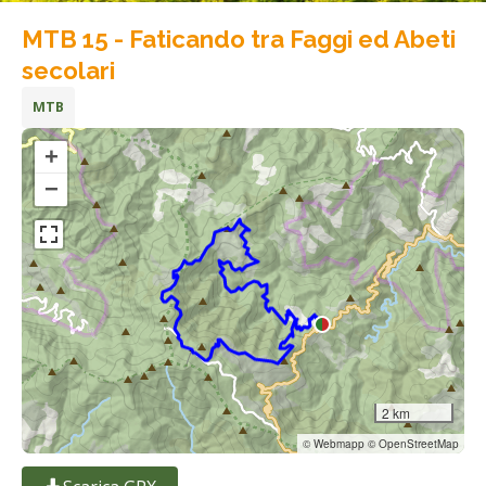
MTB 15 - Faticando tra Faggi ed Abeti
secolari
MTB
+
−
2 km
© Webmapp © OpenStreetMap