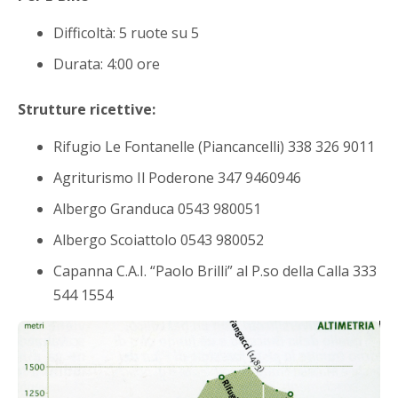
Difficoltà: 5 ruote su 5
Durata: 4:00 ore
Strutture ricettive:
Rifugio Le Fontanelle (Piancancelli) 338 326 9011
Agriturismo Il Poderone 347 9460946
Albergo Granduca 0543 980051
Albergo Scoiattolo 0543 980052
Capanna C.A.I. “Paolo Brilli” al P.so della Calla 333
544 1554