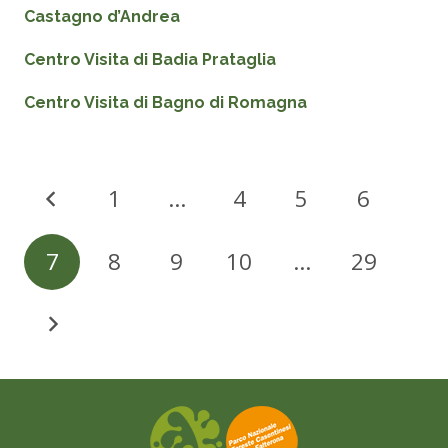
Castagno d’Andrea
Centro Visita di Badia Prataglia
Centro Visita di Bagno di Romagna
1
…
4
5
6
7
8
9
10
…
29