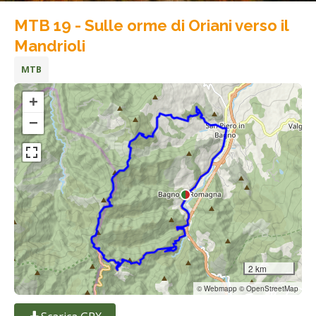
MTB 19 - Sulle orme di Oriani verso il
Mandrioli
MTB
+
−
2 km
© Webmapp © OpenStreetMap