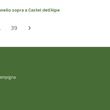
anello sopra a Castel dell’Alpe
…
39
 Campigna