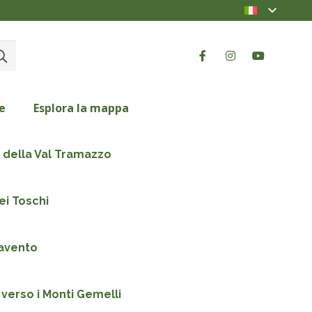
e
Esplora la mappa
ti della Val Tramazzo
ei Toschi
ravento
 verso i Monti Gemelli