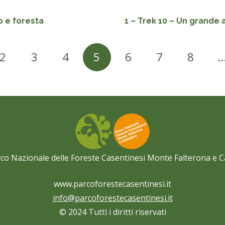
lo e foresta
1 – Trek 10 – Un grande 
2
3
4
5
6
7
8
co Nazionale delle Foreste Casentinesi Monte Falterona e
www.parcoforestecasentinesi.it
info@parcoforestecasentinesi.it
© 2024 Tutti i diritti riservati